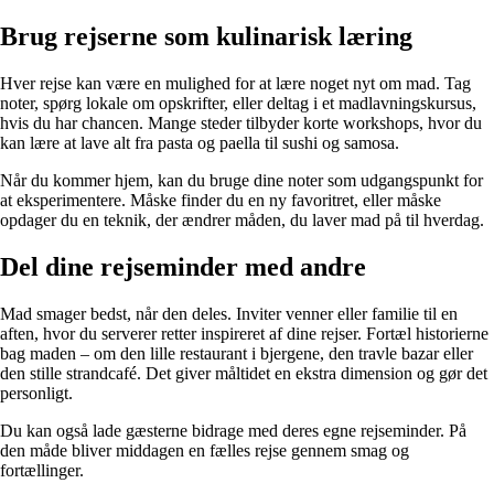
Brug rejserne som kulinarisk læring
Hver rejse kan være en mulighed for at lære noget nyt om mad. Tag
noter, spørg lokale om opskrifter, eller deltag i et madlavningskursus,
hvis du har chancen. Mange steder tilbyder korte workshops, hvor du
kan lære at lave alt fra pasta og paella til sushi og samosa.
Når du kommer hjem, kan du bruge dine noter som udgangspunkt for
at eksperimentere. Måske finder du en ny favoritret, eller måske
opdager du en teknik, der ændrer måden, du laver mad på til hverdag.
Del dine rejseminder med andre
Mad smager bedst, når den deles. Inviter venner eller familie til en
aften, hvor du serverer retter inspireret af dine rejser. Fortæl historierne
bag maden – om den lille restaurant i bjergene, den travle bazar eller
den stille strandcafé. Det giver måltidet en ekstra dimension og gør det
personligt.
Du kan også lade gæsterne bidrage med deres egne rejseminder. På
den måde bliver middagen en fælles rejse gennem smag og
fortællinger.