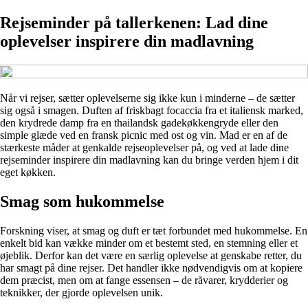
Rejseminder på tallerkenen: Lad dine
oplevelser inspirere din madlavning
Når vi rejser, sætter oplevelserne sig ikke kun i minderne – de sætter
sig også i smagen. Duften af friskbagt focaccia fra et italiensk marked,
den krydrede damp fra en thailandsk gadekøkkengryde eller den
simple glæde ved en fransk picnic med ost og vin. Mad er en af de
stærkeste måder at genkalde rejseoplevelser på, og ved at lade dine
rejseminder inspirere din madlavning kan du bringe verden hjem i dit
eget køkken.
Smag som hukommelse
Forskning viser, at smag og duft er tæt forbundet med hukommelse. En
enkelt bid kan vække minder om et bestemt sted, en stemning eller et
øjeblik. Derfor kan det være en særlig oplevelse at genskabe retter, du
har smagt på dine rejser. Det handler ikke nødvendigvis om at kopiere
dem præcist, men om at fange essensen – de råvarer, krydderier og
teknikker, der gjorde oplevelsen unik.