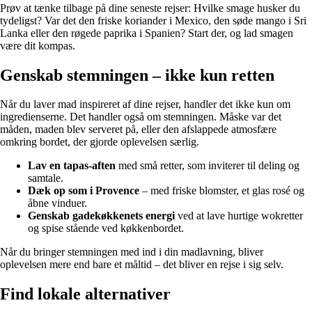
Prøv at tænke tilbage på dine seneste rejser: Hvilke smage husker du
tydeligst? Var det den friske koriander i Mexico, den søde mango i Sri
Lanka eller den røgede paprika i Spanien? Start der, og lad smagen
være dit kompas.
Genskab stemningen – ikke kun retten
Når du laver mad inspireret af dine rejser, handler det ikke kun om
ingredienserne. Det handler også om stemningen. Måske var det
måden, maden blev serveret på, eller den afslappede atmosfære
omkring bordet, der gjorde oplevelsen særlig.
Lav en tapas-aften
med små retter, som inviterer til deling og
samtale.
Dæk op som i Provence
– med friske blomster, et glas rosé og
åbne vinduer.
Genskab gadekøkkenets energi
ved at lave hurtige wokretter
og spise stående ved køkkenbordet.
Når du bringer stemningen med ind i din madlavning, bliver
oplevelsen mere end bare et måltid – det bliver en rejse i sig selv.
Find lokale alternativer