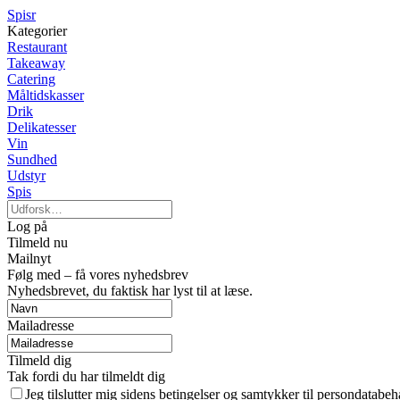
Spisr
Kategorier
Restaurant
Takeaway
Catering
Måltidskasser
Drik
Delikatesser
Vin
Sundhed
Udstyr
Spis
Log på
Tilmeld nu
Mailnyt
Følg med – få vores nyhedsbrev
Nyhedsbrevet, du faktisk har lyst til at læse.
Mailadresse
Tilmeld dig
Tak fordi du har tilmeldt dig
Jeg tilslutter mig sidens betingelser og samtykker til persondatabeh