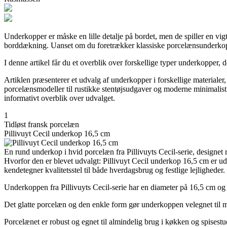
Underkopper er måske en lille detalje på bordet, men de spiller en vi
borddækning. Uanset om du foretrækker klassiske porcelænsunderkopper, 
I denne artikel får du et overblik over forskellige typer underkopper, d
Artiklen præsenterer et udvalg af underkopper i forskellige materialer,
porcelænsmodeller til rustikke stentøjsudgaver og moderne minimalist
informativt overblik over udvalget.
1
Tidløst fransk porcelæn
Pillivuyt Cecil underkop 16,5 cm
En rund underkop i hvid porcelæn fra Pillivuyts Cecil-serie, designe
Hvorfor den er blevet udvalgt: Pillivuyt Cecil underkop 16,5 cm er ud
kendetegner kvalitetsstel til både hverdagsbrug og festlige lejligheder.
Underkoppen fra Pillivuyts Cecil-serie har en diameter på 16,5 cm og e
Det glatte porcelæn og den enkle form gør underkoppen velegnet til m
Porcelænet er robust og egnet til almindelig brug i køkken og spisestu