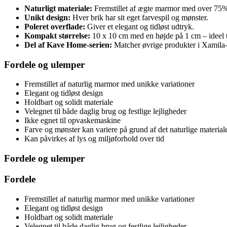
Naturligt materiale:
Fremstillet af ægte marmor med over 75% 
Unikt design:
Hver brik har sit eget farvespil og mønster.
Poleret overflade:
Giver et elegant og tidløst udtryk.
Kompakt størrelse:
10 x 10 cm med en højde på 1 cm – ideel t
Del af Kave Home-serien:
Matcher øvrige produkter i Xamila-
Fordele og ulemper
Fremstillet af naturlig marmor med unikke variationer
Elegant og tidløst design
Holdbart og solidt materiale
Velegnet til både daglig brug og festlige lejligheder
Ikke egnet til opvaskemaskine
Farve og mønster kan variere på grund af det naturlige material
Kan påvirkes af lys og miljøforhold over tid
Fordele og ulemper
Fordele
Fremstillet af naturlig marmor med unikke variationer
Elegant og tidløst design
Holdbart og solidt materiale
Velegnet til både daglig brug og festlige lejligheder