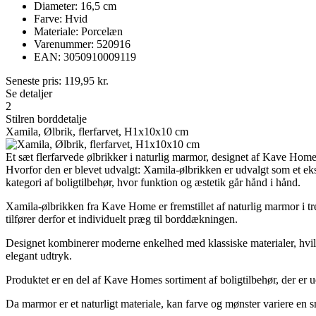
Diameter: 16,5 cm
Farve: Hvid
Materiale: Porcelæn
Varenummer: 520916
EAN: 3050910009119
Seneste pris:
119,95
kr.
Se detaljer
2
Stilren borddetalje
Xamila, Ølbrik, flerfarvet, H1x10x10 cm
Et sæt flerfarvede ølbrikker i naturlig marmor, designet af Kave Ho
Hvorfor den er blevet udvalgt: Xamila-ølbrikken er udvalgt som et ek
kategori af boligtilbehør, hvor funktion og æstetik går hånd i hånd.
Xamila-ølbrikken fra Kave Home er fremstillet af naturlig marmor i tre f
tilfører derfor et individuelt præg til borddækningen.
Designet kombinerer moderne enkelhed med klassiske materialer, hvilk
elegant udtryk.
Produktet er en del af Kave Homes sortiment af boligtilbehør, der er 
Da marmor er et naturligt materiale, kan farve og mønster variere en sm