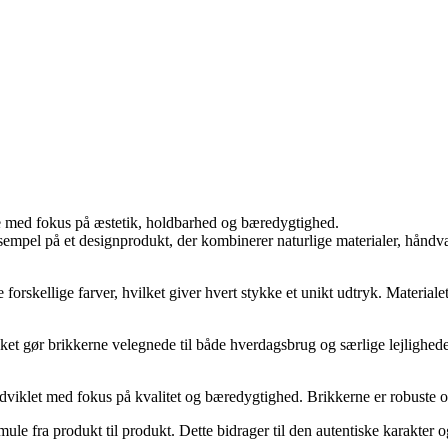
me med fokus på æstetik, holdbarhed og bæredygtighed.
sempel på et designprodukt, der kombinerer naturlige materialer, håndvæ
orskellige farver, hvilket giver hvert stykke et unikt udtryk. Materialets
et gør brikkerne velegnede til både hverdagsbrug og særlige lejlighed
udviklet med fokus på kvalitet og bæredygtighed. Brikkerne er robuste o
ule fra produkt til produkt. Dette bidrager til den autentiske karakter o