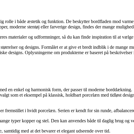
gtig rolle i både æstetik og funktion. De beskytter bordfladen mod varm
moderne stentøj eller farverige design, findes der mange muligheder for 
eres materialer og udformninger, så du kan finde inspiration til at vælge
 størrelser og designs. Formålet er at give et bredt indblik i de mange m
iske designs. Oplysningerne om produkterne er baseret på beskrivelser 
t med en enkel og harmonisk form, der passer til moderne borddækning.
valgt som et eksempel på klassisk, holdbart porcelæn med tidløst desig
r fremstillet i hvidt porcelæn. Serien er kendt for sin runde, afbalance
ange typer kopper og stel. Den kan anvendes både til daglig brug og ve
e, samtidig med at det bevarer et elegant udseende over tid.