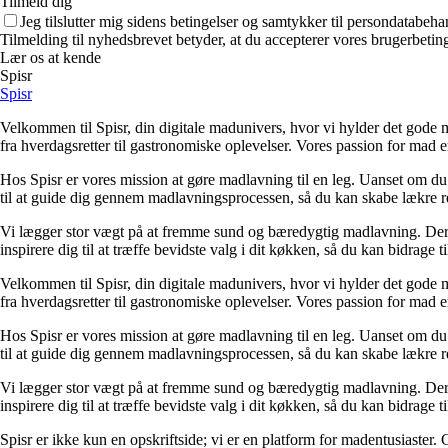
Tilmeld dig
Jeg tilslutter mig sidens betingelser og samtykker til persondatabeha
Tilmelding til nyhedsbrevet betyder, at du accepterer vores brugerbeti
Lær os at kende
Spisr
Spisr
Velkommen til Spisr, din digitale madunivers, hvor vi hylder det gode m
fra hverdagsretter til gastronomiske oplevelser. Vores passion for mad e
Hos Spisr er vores mission at gøre madlavning til en leg. Uanset om du e
til at guide dig gennem madlavningsprocessen, så du kan skabe lækre ret
Vi lægger stor vægt på at fremme sund og bæredygtig madlavning. Derfo
inspirere dig til at træffe bevidste valg i dit køkken, så du kan bidrag
Velkommen til Spisr, din digitale madunivers, hvor vi hylder det gode m
fra hverdagsretter til gastronomiske oplevelser. Vores passion for mad e
Hos Spisr er vores mission at gøre madlavning til en leg. Uanset om du e
til at guide dig gennem madlavningsprocessen, så du kan skabe lækre ret
Vi lægger stor vægt på at fremme sund og bæredygtig madlavning. Derfo
inspirere dig til at træffe bevidste valg i dit køkken, så du kan bidrag
Spisr er ikke kun en opskriftside; vi er en platform for madentusiaster.