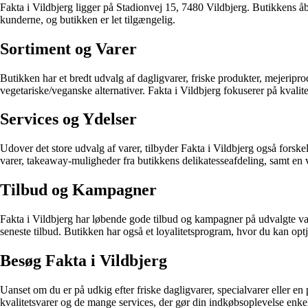
Fakta i Vildbjerg ligger på Stadionvej 15, 7480 Vildbjerg. Butikkens åbni
kunderne, og butikken er let tilgængelig.
Sortiment og Varer
Butikken har et bredt udvalg af dagligvarer, friske produkter, mejeriprod
vegetariske/veganske alternativer. Fakta i Vildbjerg fokuserer på kvalite
Services og Ydelser
Udover det store udvalg af varer, tilbyder Fakta i Vildbjerg også forsk
varer, takeaway-muligheder fra butikkens delikatesseafdeling, samt en ve
Tilbud og Kampagner
Fakta i Vildbjerg har løbende gode tilbud og kampagner på udvalgte var
seneste tilbud. Butikken har også et loyalitetsprogram, hvor du kan opt
Besøg Fakta i Vildbjerg
Uanset om du er på udkig efter friske dagligvarer, specialvarer eller e
kvalitetsvarer og de mange services, der gør din indkøbsoplevelse enk