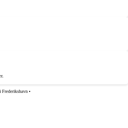
r.
i Frederikshavn
•