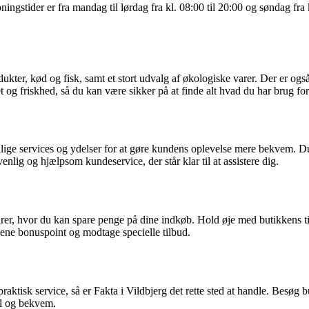
ngstider er fra mandag til lørdag fra kl. 08:00 til 20:00 og søndag fra kl
ukter, kød og fisk, samt et stort udvalg af økologiske varer. Der er også
t og friskhed, så du kan være sikker på at finde alt hvad du har brug for
ellige services og ydelser for at gøre kundens oplevelse mere bekvem. D
nlig og hjælpsom kundeservice, der står klar til at assistere dig.
er, hvor du kan spare penge på dine indkøb. Hold øje med butikkens til
jene bonuspoint og modtage specielle tilbud.
n praktisk service, så er Fakta i Vildbjerg det rette sted at handle. Be
el og bekvem.