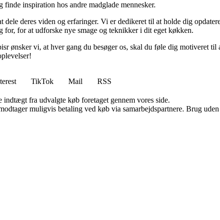
 og finde inspiration hos andre madglade mennesker.
t dele deres viden og erfaringer. Vi er dedikeret til at holde dig opda
g for, for at udforske nye smage og teknikker i dit eget køkken.
Spisr ønsker vi, at hver gang du besøger os, skal du føle dig motiveret ti
plevelser!
terest
TikTok
Mail
RSS
e indtægt fra udvalgte køb foretaget gennem vores side.
tager muligvis betaling ved køb via samarbejdspartnere. Brug uden till