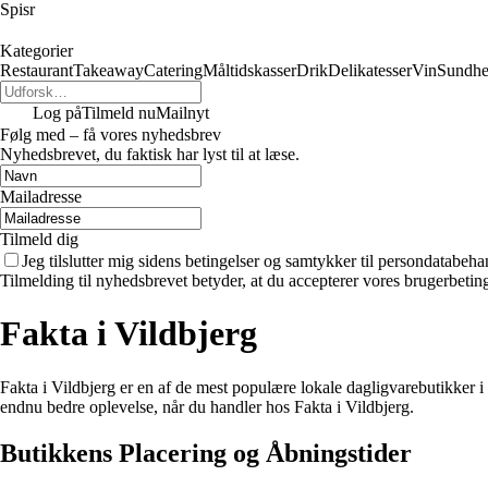
Spisr
Kategorier
Restaurant
Takeaway
Catering
Måltidskasser
Drik
Delikatesser
Vin
Sundh
Log på
Tilmeld nu
Mailnyt
Følg med – få vores nyhedsbrev
Nyhedsbrevet, du faktisk har lyst til at læse.
Mailadresse
Tilmeld dig
Jeg tilslutter mig sidens betingelser og samtykker til persondatabeha
Tilmelding til nyhedsbrevet betyder, at du accepterer vores brugerbeti
Fakta i Vildbjerg
Fakta i Vildbjerg er en af de mest populære lokale dagligvarebutikker i 
endnu bedre oplevelse, når du handler hos Fakta i Vildbjerg.
Butikkens Placering og Åbningstider