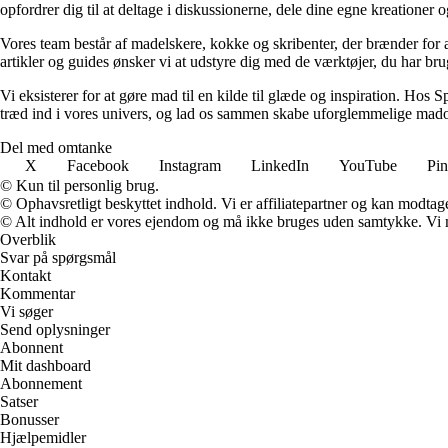
opfordrer dig til at deltage i diskussionerne, dele dine egne kreationer
Vores team består af madelskere, kokke og skribenter, der brænder for a
artikler og guides ønsker vi at udstyre dig med de værktøjer, du har bru
Vi eksisterer for at gøre mad til en kilde til glæde og inspiration. Hos 
træd ind i vores univers, og lad os sammen skabe uforglemmelige mado
Del med omtanke
X
Facebook
Instagram
LinkedIn
YouTube
Pin
© Kun til personlig brug.
© Ophavsretligt beskyttet indhold. Vi er affiliatepartner og kan modtag
© Alt indhold er vores ejendom og må ikke bruges uden samtykke. Vi mod
Overblik
Svar på spørgsmål
Kontakt
Kommentar
Vi søger
Send oplysninger
Abonnent
Mit dashboard
Abonnement
Satser
Bonusser
Hjælpemidler