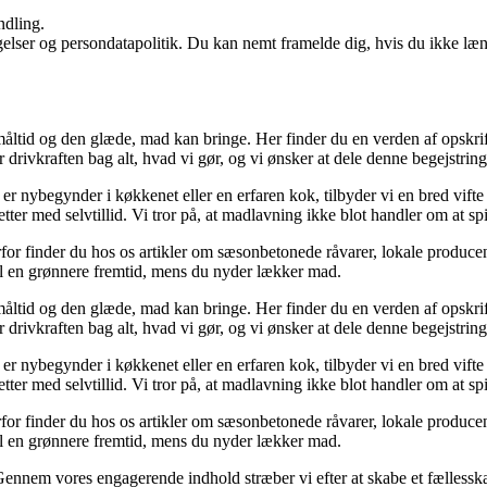
ndling.
ngelser og persondatapolitik. Du kan nemt framelde dig, hvis du ikke læ
åltid og den glæde, mad kan bringe. Her finder du en verden af opskrift
r drivkraften bag alt, hvad vi gør, og vi ønsker at dele denne begejstrin
r nybegynder i køkkenet eller en erfaren kok, tilbyder vi en bred vifte a
ter med selvtillid. Vi tror på, at madlavning ikke blot handler om at s
r finder du hos os artikler om sæsonbetonede råvarer, lokale producent
e til en grønnere fremtid, mens du nyder lækker mad.
åltid og den glæde, mad kan bringe. Her finder du en verden af opskrift
r drivkraften bag alt, hvad vi gør, og vi ønsker at dele denne begejstrin
r nybegynder i køkkenet eller en erfaren kok, tilbyder vi en bred vifte a
ter med selvtillid. Vi tror på, at madlavning ikke blot handler om at s
r finder du hos os artikler om sæsonbetonede råvarer, lokale producent
e til en grønnere fremtid, mens du nyder lækker mad.
 Gennem vores engagerende indhold stræber vi efter at skabe et fællesska