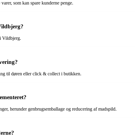
e varer, som kan spare kunderne penge.
Vildbjerg?
 Vildbjerg.
evering?
g til døren eller click & collect i butikken.
lementeret?
inger, herunder genbrugsemballage og reducering af madspild.
derne?