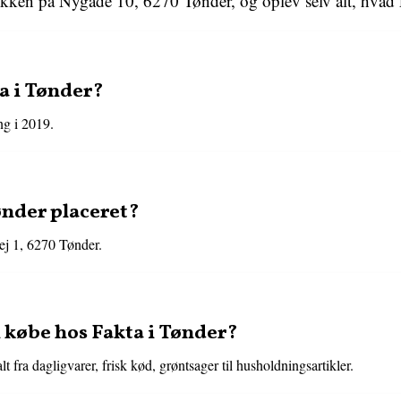
ikken på Nygade 10, 6270 Tønder, og oplev selv alt, hvad F
a i Tønder?
ng i 2019.
ønder placeret?
ej 1, 6270 Tønder.
 købe hos Fakta i Tønder?
 fra dagligvarer, frisk kød, grøntsager til husholdningsartikler.