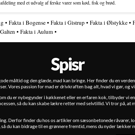
r-afdeling med et udvalg af ferske varer som kød, fisk og brød.
ng
•
Fakta i Bogense
•
Fakta i Gistrup
•
Fakta i Ølstykke
•
F
 Galten
•
Fakta i Aulum
•
Spisr
 gode måltid og den glæde, mad kan bringe. Her finder du en verden
ser. Vores passion for mad er drivkraften bag alt, hvad vi gør, og v
m du er nybegynder i køkkenet eller en erfaren kok, tilbyder vi en b
essen, så du kan skabe lækre retter med selvtillid. Vi tror på, at
. Derfor finder du hos os artikler om sæsonbetonede råvarer, lok
en, så du kan bidrage til en grønnere fremtid, mens du nyder lækker 