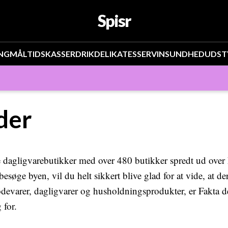
Spisr
NG
MÅLTIDSKASSER
DRIK
DELIKATESSER
VIN
SUNDHED
UDST
der
 dagligvarebutikker med over 480 butikker spredt ud over 
besøge byen, vil du helt sikkert blive glad for at vide, at de
ødevarer, dagligvarer og husholdningsprodukter, er Fakta det
 for.