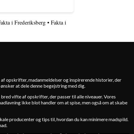
akta i Frederiksberg
•
Fakta i
 af opskrifter, madanmeldelser og inspirerende historier, der
i ønsker at dele denne begejstring med dig.
red vifte af opskrifter, der passer til alle niveauer. Vores
 madlavning ikke blot handler om at spise, men også om at skabe
ale producenter og tips til, hvordan du kan minimere madspild.
mad.