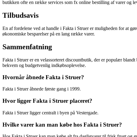
butikken ofte en række services som fx online bestilling af varer og lev
Tilbudsavis
En af fordelene ved at handle i Fakta i Struer er muligheden for at gø
økonomiske besparelser på en lang række varer.
Sammenfatning
Fakta i Struer er en velassorteret discountbutik, der er populær bland
bekvem og budgetvenlig indkøbsoplevelse.
Hvornår åbnede Fakta i Struer?
Fakta i Struer åbnede første gang i 1999.
Hvor ligger Fakta i Struer placeret?
Fakta i Struer ligger centralt i byen på Vestergade.
Hvilke varer kan man købe hos Fakta i Struer?
Hos Fakta i Struer kan man købe alt fra dagligvarer til frisk frugt og 