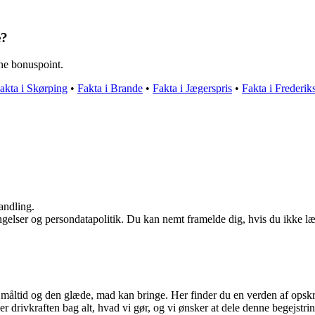
e?
ene bonuspoint.
akta i Skørping
•
Fakta i Brande
•
Fakta i Jægerspris
•
Fakta i Frederi
andling.
ingelser og persondatapolitik. Du kan nemt framelde dig, hvis du ikke l
måltid og den glæde, mad kan bringe. Her finder du en verden af opskrif
er drivkraften bag alt, hvad vi gør, og vi ønsker at dele denne begejstri