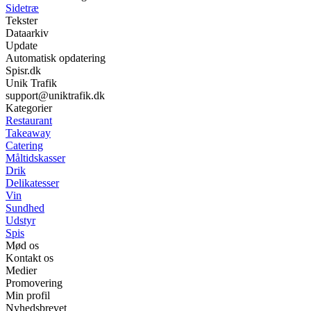
Sidetræ
Tekster
Dataarkiv
Update
Automatisk opdatering
Spisr.dk
Unik Trafik
support@uniktrafik.dk
Kategorier
Restaurant
Takeaway
Catering
Måltidskasser
Drik
Delikatesser
Vin
Sundhed
Udstyr
Spis
Mød os
Kontakt os
Medier
Promovering
Min profil
Nyhedsbrevet