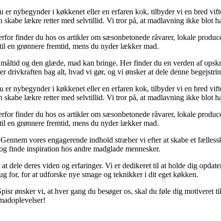
er nybegynder i køkkenet eller en erfaren kok, tilbyder vi en bred vifte a
skabe lækre retter med selvtillid. Vi tror på, at madlavning ikke blot 
or finder du hos os artikler om sæsonbetonede råvarer, lokale producen
ge til en grønnere fremtid, mens du nyder lækker mad.
måltid og den glæde, mad kan bringe. Her finder du en verden af opskrif
er drivkraften bag alt, hvad vi gør, og vi ønsker at dele denne begejstri
er nybegynder i køkkenet eller en erfaren kok, tilbyder vi en bred vifte a
skabe lækre retter med selvtillid. Vi tror på, at madlavning ikke blot 
or finder du hos os artikler om sæsonbetonede råvarer, lokale producen
ge til en grønnere fremtid, mens du nyder lækker mad.
r. Gennem vores engagerende indhold stræber vi efter at skabe et fællessk
er og finde inspiration hos andre madglade mennesker.
 at dele deres viden og erfaringer. Vi er dedikeret til at holde dig opd
ug for, for at udforske nye smage og teknikker i dit eget køkken.
 Spisr ønsker vi, at hver gang du besøger os, skal du føle dig motiveret t
 madoplevelser!