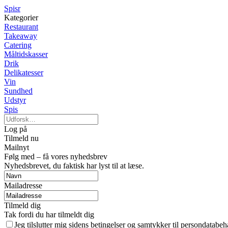
Spisr
Kategorier
Restaurant
Takeaway
Catering
Måltidskasser
Drik
Delikatesser
Vin
Sundhed
Udstyr
Spis
Log på
Tilmeld nu
Mailnyt
Følg med – få vores nyhedsbrev
Nyhedsbrevet, du faktisk har lyst til at læse.
Mailadresse
Tilmeld dig
Tak fordi du har tilmeldt dig
Jeg tilslutter mig sidens betingelser og samtykker til persondatabeh