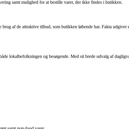
ering samt mulighed for at bestille varer, der ikke findes i butikken.
re brug af de attraktive tilbud, som butikken løbende har. Fakta udgiver
t både lokalbefolkningen og besøgende. Med sit brede udvalg af dagligvar
grønt samt non-food varer.