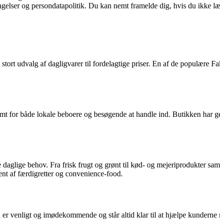
ingelser og persondatapolitik. Du kan nemt framelde dig, hvis du ikke l
tort udvalg af dagligvarer til fordelagtige priser. En af de populære F
emt for både lokale beboere og besøgende at handle ind. Butikken har gen
e daglige behov. Fra frisk frugt og grønt til kød- og mejeriprodukter sa
ent af færdigretter og convenience-food.
 er venligt og imødekommende og står altid klar til at hjælpe kunderne