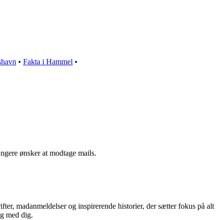
kshavn
•
Fakta i Hammel
•
ængere ønsker at modtage mails.
ter, madanmeldelser og inspirerende historier, der sætter fokus på alt
ng med dig.