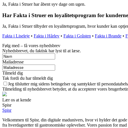
Ja, Fakta i Struer har åbent syv dage om ugen.
Har Fakta i Struer en loyalitetsprogram for kundern
Ja, Fakta i Struer tilbyder en loyalitetsprogram, hvor kunder kan optj
Fakta i Liseleje
•
Fakta i Hårlev
•
Fakta i Gråsten
•
Fakta i Brande
•
F
Følg med – få vores nyhedsbrev
Nyhedsbrevet, du faktisk har lyst til at læse.
Mailadresse
Tilmeld dig
Tak fordi du har tilmeldt dig
Jeg tilslutter mig sidens betingelser og samtykker til persondatabeh
Tilmelding til nyhedsbrevet betyder, at du accepterer vores brugerbet
Lær os at kende
Spisr
Spisr
Velkommen til Spisr, din digitale madunivers, hvor vi hylder det gode 
fra hverdagsretter til gastronomiske oplevelser. Vores passion for mad 