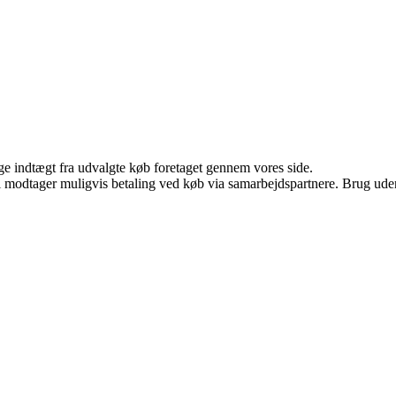
age indtægt fra udvalgte køb foretaget gennem vores side.
odtager muligvis betaling ved køb via samarbejdspartnere. Brug uden ti