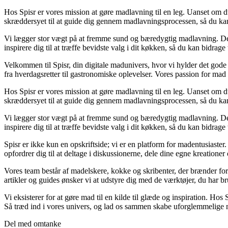
Hos Spisr er vores mission at gøre madlavning til en leg. Uanset om du 
skræddersyet til at guide dig gennem madlavningsprocessen, så du kan 
Vi lægger stor vægt på at fremme sund og bæredygtig madlavning. Derf
inspirere dig til at træffe bevidste valg i dit køkken, så du kan bidra
Velkommen til Spisr, din digitale madunivers, hvor vi hylder det gode 
fra hverdagsretter til gastronomiske oplevelser. Vores passion for mad 
Hos Spisr er vores mission at gøre madlavning til en leg. Uanset om du 
skræddersyet til at guide dig gennem madlavningsprocessen, så du kan 
Vi lægger stor vægt på at fremme sund og bæredygtig madlavning. Derf
inspirere dig til at træffe bevidste valg i dit køkken, så du kan bidra
Spisr er ikke kun en opskriftside; vi er en platform for madentusiaste
opfordrer dig til at deltage i diskussionerne, dele dine egne kreation
Vores team består af madelskere, kokke og skribenter, der brænder for
artikler og guides ønsker vi at udstyre dig med de værktøjer, du har br
Vi eksisterer for at gøre mad til en kilde til glæde og inspiration. Hos
Så træd ind i vores univers, og lad os sammen skabe uforglemmelige
Del med omtanke