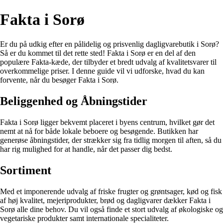
Fakta i Sorø
Er du på udkig efter en pålidelig og prisvenlig dagligvarebutik i Sorø?
Så er du kommet til det rette sted! Fakta i Sorø er en del af den
populære Fakta-kæde, der tilbyder et bredt udvalg af kvalitetsvarer til
overkommelige priser. I denne guide vil vi udforske, hvad du kan
forvente, når du besøger Fakta i Sorø.
Beliggenhed og Åbningstider
Fakta i Sorø ligger bekvemt placeret i byens centrum, hvilket gør det
nemt at nå for både lokale beboere og besøgende. Butikken har
generøse åbningstider, der strækker sig fra tidlig morgen til aften, så du
har rig mulighed for at handle, når det passer dig bedst.
Sortiment
Med et imponerende udvalg af friske frugter og grøntsager, kød og fisk
af høj kvalitet, mejeriprodukter, brød og dagligvarer dækker Fakta i
Sorø alle dine behov. Du vil også finde et stort udvalg af økologiske og
vegetariske produkter samt internationale specialiteter.