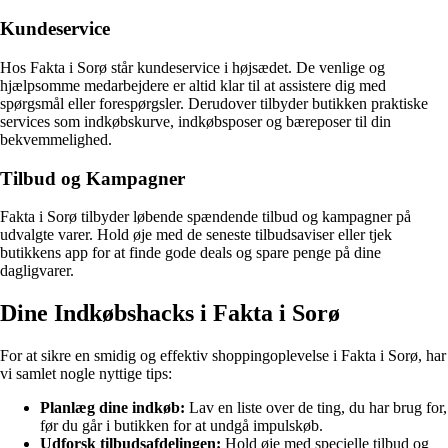
Kundeservice
Hos Fakta i Sorø står kundeservice i højsædet. De venlige og
hjælpsomme medarbejdere er altid klar til at assistere dig med
spørgsmål eller forespørgsler. Derudover tilbyder butikken praktiske
services som indkøbskurve, indkøbsposer og bæreposer til din
bekvemmelighed.
Tilbud og Kampagner
Fakta i Sorø tilbyder løbende spændende tilbud og kampagner på
udvalgte varer. Hold øje med de seneste tilbudsaviser eller tjek
butikkens app for at finde gode deals og spare penge på dine
dagligvarer.
Dine Indkøbshacks i Fakta i Sorø
For at sikre en smidig og effektiv shoppingoplevelse i Fakta i Sorø, har
vi samlet nogle nyttige tips:
Planlæg dine indkøb:
Lav en liste over de ting, du har brug for,
før du går i butikken for at undgå impulskøb.
Udforsk tilbudsafdelingen:
Hold øje med specielle tilbud og