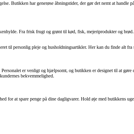
lagelse. Butikken har generøse åbningstider, der gør det nemt at handle 
økkenhylde. Fra frisk frugt og grønt til kød, fisk, mejeriprodukter og brø
keret til personlig pleje og husholdningsartikler. Her kan du finde alt
. Personalet er venligt og hjælpsomt, og butikken er designet til at gø
or kundernes bekvemmelighed.
hed for at spare penge på dine dagligvarer. Hold øje med butikkens ugent