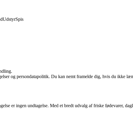
ed
Udstyr
Spis
ndling.
ngelser og persondatapolitik. Du kan nemt framelde dig, hvis du ikke læ
lse er ingen undtagelse. Med et bredt udvalg af friske fødevarer, daglig