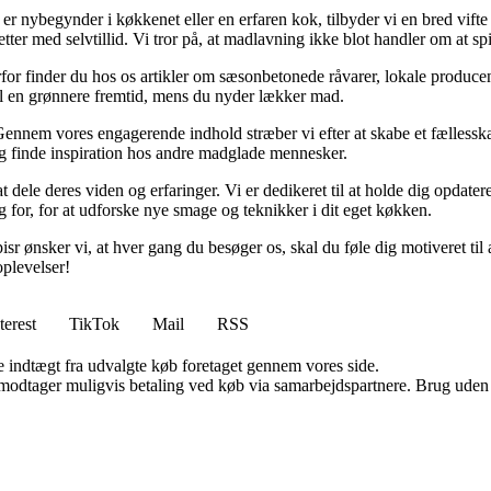
r nybegynder i køkkenet eller en erfaren kok, tilbyder vi en bred vifte a
ter med selvtillid. Vi tror på, at madlavning ikke blot handler om at s
r finder du hos os artikler om sæsonbetonede råvarer, lokale producent
e til en grønnere fremtid, mens du nyder lækker mad.
 Gennem vores engagerende indhold stræber vi efter at skabe et fællesska
 og finde inspiration hos andre madglade mennesker.
t dele deres viden og erfaringer. Vi er dedikeret til at holde dig opda
g for, for at udforske nye smage og teknikker i dit eget køkken.
Spisr ønsker vi, at hver gang du besøger os, skal du føle dig motiveret ti
plevelser!
terest
TikTok
Mail
RSS
e indtægt fra udvalgte køb foretaget gennem vores side.
tager muligvis betaling ved køb via samarbejdspartnere. Brug uden till