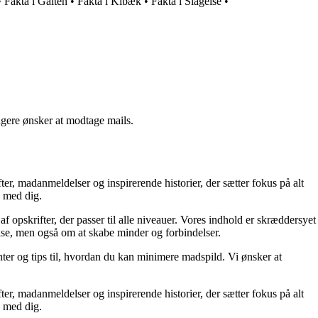
•
Fakta i Galten
•
Fakta i Kibæk
•
Fakta i Slagelse
•
ngere ønsker at modtage mails.
er, madanmeldelser og inspirerende historier, der sætter fokus på alt
g med dig.
f opskrifter, der passer til alle niveauer. Vores indhold er skræddersyet
pise, men også om at skabe minder og forbindelser.
er og tips til, hvordan du kan minimere madspild. Vi ønsker at
er, madanmeldelser og inspirerende historier, der sætter fokus på alt
g med dig.