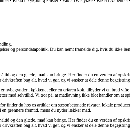
ammel
•
Fakta i Nykøbing Falster
•
Fakta i Ølstykke
•
Fakta i Aabenraa
ndling.
ngelser og persondatapolitik. Du kan nemt framelde dig, hvis du ikke læ
åltid og den glæde, mad kan bringe. Her finder du en verden af opskrift
r drivkraften bag alt, hvad vi gør, og vi ønsker at dele denne begejstrin
r nybegynder i køkkenet eller en erfaren kok, tilbyder vi en bred vifte a
ter med selvtillid. Vi tror på, at madlavning ikke blot handler om at s
r finder du hos os artikler om sæsonbetonede råvarer, lokale producent
e til en grønnere fremtid, mens du nyder lækker mad.
åltid og den glæde, mad kan bringe. Her finder du en verden af opskrift
r drivkraften bag alt, hvad vi gør, og vi ønsker at dele denne begejstrin