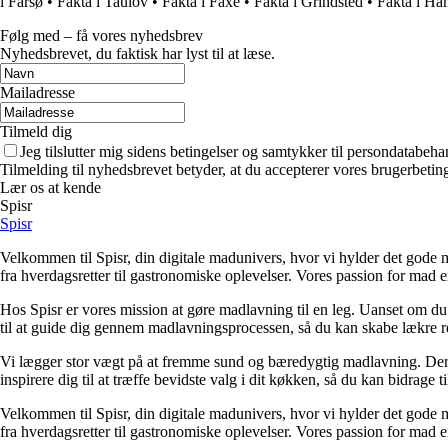
i Farsø
•
Fakta i Taulov
•
Fakta i Faxe
•
Fakta i Grindsted
•
Fakta i H
Følg med – få vores nyhedsbrev
Nyhedsbrevet, du faktisk har lyst til at læse.
Mailadresse
Tilmeld dig
Jeg tilslutter mig sidens betingelser og samtykker til persondatabeha
Tilmelding til nyhedsbrevet betyder, at du accepterer vores brugerbeti
Lær os at kende
Spisr
Spisr
Velkommen til Spisr, din digitale madunivers, hvor vi hylder det gode m
fra hverdagsretter til gastronomiske oplevelser. Vores passion for mad e
Hos Spisr er vores mission at gøre madlavning til en leg. Uanset om du e
til at guide dig gennem madlavningsprocessen, så du kan skabe lækre ret
Vi lægger stor vægt på at fremme sund og bæredygtig madlavning. Derfo
inspirere dig til at træffe bevidste valg i dit køkken, så du kan bidrag
Velkommen til Spisr, din digitale madunivers, hvor vi hylder det gode m
fra hverdagsretter til gastronomiske oplevelser. Vores passion for mad e