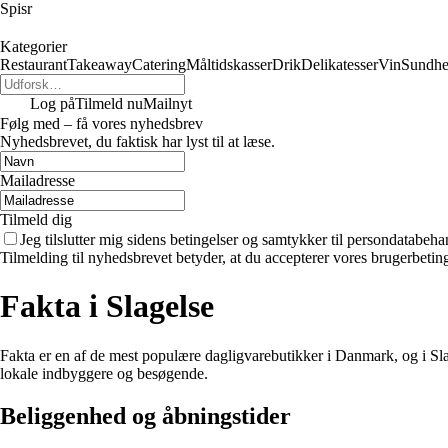
Spisr
Kategorier
Restaurant
Takeaway
Catering
Måltidskasser
Drik
Delikatesser
Vin
Sundh
Log på
Tilmeld nu
Mailnyt
Følg med – få vores nyhedsbrev
Nyhedsbrevet, du faktisk har lyst til at læse.
Mailadresse
Tilmeld dig
Jeg tilslutter mig sidens betingelser og samtykker til persondatabeha
Tilmelding til nyhedsbrevet betyder, at du accepterer vores brugerbeti
Fakta i Slagelse
Fakta er en af de mest populære dagligvarebutikker i Danmark, og i Slage
lokale indbyggere og besøgende.
Beliggenhed og åbningstider