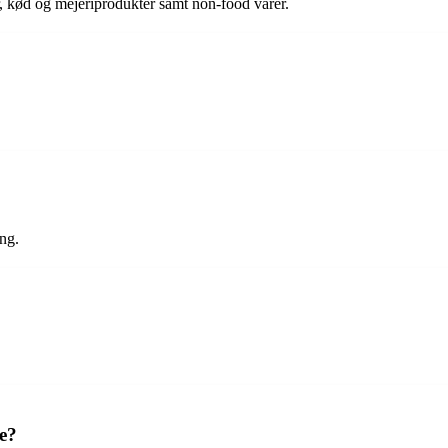
, kød og mejeriprodukter samt non-food varer.
ing.
se?