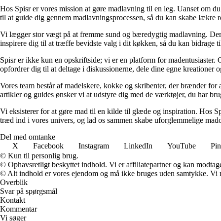
Hos Spisr er vores mission at gøre madlavning til en leg. Uanset om du e
til at guide dig gennem madlavningsprocessen, så du kan skabe lækre ret
Vi lægger stor vægt på at fremme sund og bæredygtig madlavning. Derfo
inspirere dig til at træffe bevidste valg i dit køkken, så du kan bidrag
Spisr er ikke kun en opskriftside; vi er en platform for madentusiaster.
opfordrer dig til at deltage i diskussionerne, dele dine egne kreationer
Vores team består af madelskere, kokke og skribenter, der brænder for a
artikler og guides ønsker vi at udstyre dig med de værktøjer, du har bru
Vi eksisterer for at gøre mad til en kilde til glæde og inspiration. Hos 
træd ind i vores univers, og lad os sammen skabe uforglemmelige mado
Del med omtanke
X
Facebook
Instagram
LinkedIn
YouTube
Pin
© Kun til personlig brug.
© Ophavsretligt beskyttet indhold. Vi er affiliatepartner og kan modtag
© Alt indhold er vores ejendom og må ikke bruges uden samtykke. Vi mod
Overblik
Svar på spørgsmål
Kontakt
Kommentar
Vi søger