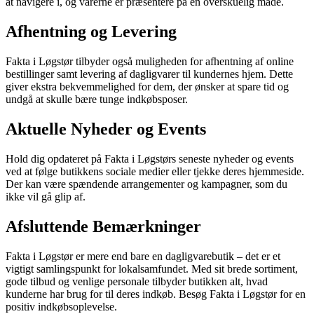
at navigere i, og varerne er præsentere på en overskuelig måde.
Afhentning og Levering
Fakta i Løgstør tilbyder også muligheden for afhentning af online
bestillinger samt levering af dagligvarer til kundernes hjem. Dette
giver ekstra bekvemmelighed for dem, der ønsker at spare tid og
undgå at skulle bære tunge indkøbsposer.
Aktuelle Nyheder og Events
Hold dig opdateret på Fakta i Løgstørs seneste nyheder og events
ved at følge butikkens sociale medier eller tjekke deres hjemmeside.
Der kan være spændende arrangementer og kampagner, som du
ikke vil gå glip af.
Afsluttende Bemærkninger
Fakta i Løgstør er mere end bare en dagligvarebutik – det er et
vigtigt samlingspunkt for lokalsamfundet. Med sit brede sortiment,
gode tilbud og venlige personale tilbyder butikken alt, hvad
kunderne har brug for til deres indkøb. Besøg Fakta i Løgstør for en
positiv indkøbsoplevelse.