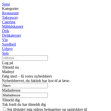
Spisr
Kategorier
Restaurant
Takeaway
Catering
Måltidskasser
Drik
Delikatesser
Vin
Sundhed
Udstyr
Spis
Log på
Tilmeld nu
Mailnyt
Følg med – få vores nyhedsbrev
Nyhedsbrevet, du faktisk har lyst til at læse.
Mailadresse
Tilmeld dig
Tak fordi du har tilmeldt dig
Jeg tilslutter mig sidens betingelser og samtykker til