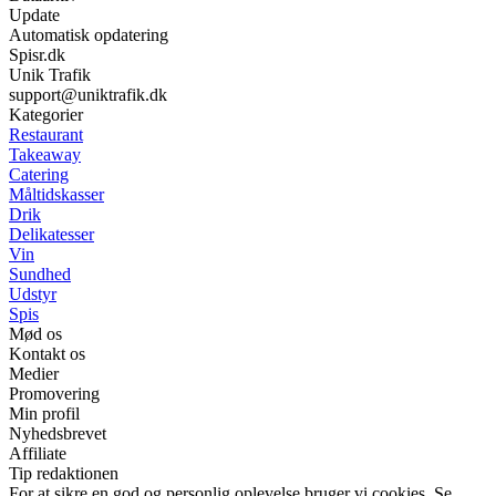
Update
Automatisk opdatering
Spisr.dk
Unik Trafik
support@uniktrafik.dk
Kategorier
Restaurant
Takeaway
Catering
Måltidskasser
Drik
Delikatesser
Vin
Sundhed
Udstyr
Spis
Mød os
Kontakt os
Medier
Promovering
Min profil
Nyhedsbrevet
Affiliate
Tip redaktionen
For at sikre en god og personlig oplevelse bruger vi cookies. Se