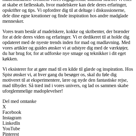
at skabe et fællesskab, hvor madelskere kan dele deres erfaringer,
opskrifter og tips. Vi opfordrer dig til at deltage i diskussionerne,
dele dine egne kreationer og finde inspiration hos andre madglade
mennesker.
Vores team består af madelskere, kokke og skribenter, der brænder
for at dele deres viden og erfaringer. Vi er dedikeret til at holde dig
opdateret med de nyeste trends inden for mad og madlavning. Med
vores artikler og guides ønsker vi at udstyre dig med de værktøjer,
du har brug for, for at udforske nye smage og teknikker i dit eget
køkken.
Vi eksisterer for at gøre mad til en kilde til glæde og inspiration. Hos
Spisr ønsker vi, at hver gang du besøger os, skal du føle dig
motiveret til at eksperimentere, lære og nyde den fantastiske rejse,
mad tilbyder. Så træd ind i vores univers, og lad os sammen skabe
uforglemmelige madoplevelser!
Del med omtanke
X
Facebook
Instagram
LinkedIn
YouTube
Pinterest