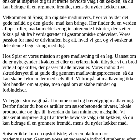
ønsker at inspirere dig til at træffe bevidste valg i dit køkken, så du
kan bidrage til en grønnere fremtid, mens du nyder lækker mad.
Velkommen til Spisr, din digitale madunivers, hvor vi hylder det
gode måltid og den glæde, mad kan bringe. Her finder du en verden
af opskrifter, madanmeldelser og inspirerende historier, der sætter
fokus på alt fra hverdagsretter til gastronomiske oplevelser. Vores
passion for mad er drivkraften bag alt, hvad vi gør, og vi ønsker at
dele denne begejstring med dig.
Hos Spisr er vores mission at gøre madlavning til en leg. Uanset om
du er nybegynder i køkkenet eller en erfaren kok, tilbyder vi en bred
vifte af opskrifter, der passer til alle niveauer. Vores indhold er
skræddersyet til at guide dig gennem madlavningsprocessen, så du
kan skabe lækre retter med selvtillid. Vi tror på, at madlavning ikke
blot handler om at spise, men også om at skabe minder og
forbindelser.
Vi lægger stor vægt på at fremme sund og bæredygtig madlavning.
Derfor finder du hos os artikler om sæsonbetonede råvarer, lokale
producenter og tips til, hvordan du kan minimere madspild. Vi
ønsker at inspirere dig til at træffe bevidste valg i dit køkken, så du
kan bidrage til en grønnere fremtid, mens du nyder lækker mad.
Spisr er ikke kun en opskriftside; vi er en platform for
madentusiaster. Gennem vores engagerende indhold stræber vi efter