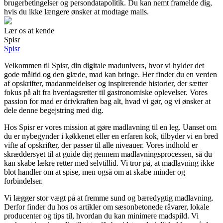
brugerbetingelser og persondatapolitik. Du kan nemt framelde dig,
hvis du ikke længere ønsker at modtage mails.
Lær os at kende
Spisr
Spisr
Velkommen til Spisr, din digitale madunivers, hvor vi hylder det
gode måltid og den glæde, mad kan bringe. Her finder du en verden
af opskrifter, madanmeldelser og inspirerende historier, der sætter
fokus på alt fra hverdagsretter til gastronomiske oplevelser. Vores
passion for mad er drivkraften bag alt, hvad vi gør, og vi ønsker at
dele denne begejstring med dig.
Hos Spisr er vores mission at gøre madlavning til en leg. Uanset om
du er nybegynder i køkkenet eller en erfaren kok, tilbyder vi en bred
vifte af opskrifter, der passer til alle niveauer. Vores indhold er
skræddersyet til at guide dig gennem madlavningsprocessen, så du
kan skabe lækre retter med selvtillid. Vi tror på, at madlavning ikke
blot handler om at spise, men også om at skabe minder og
forbindelser.
Vi lægger stor vægt på at fremme sund og bæredygtig madlavning.
Derfor finder du hos os artikler om sæsonbetonede råvarer, lokale
producenter og tips til, hvordan du kan minimere madspild. Vi