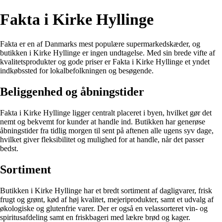
Fakta i Kirke Hyllinge
Fakta er en af Danmarks mest populære supermarkedskæder, og
butikken i Kirke Hyllinge er ingen undtagelse. Med sin brede vifte af
kvalitetsprodukter og gode priser er Fakta i Kirke Hyllinge et yndet
indkøbssted for lokalbefolkningen og besøgende.
Beliggenhed og åbningstider
Fakta i Kirke Hyllinge ligger centralt placeret i byen, hvilket gør det
nemt og bekvemt for kunder at handle ind. Butikken har generøse
åbningstider fra tidlig morgen til sent på aftenen alle ugens syv dage,
hvilket giver fleksibilitet og mulighed for at handle, når det passer
bedst.
Sortiment
Butikken i Kirke Hyllinge har et bredt sortiment af dagligvarer, frisk
frugt og grønt, kød af høj kvalitet, mejeriprodukter, samt et udvalg af
økologiske og glutenfrie varer. Der er også en velassorteret vin- og
spiritusafdeling samt en friskbageri med lækre brød og kager.