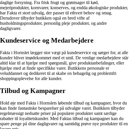
daglige forsyning. Fra frisk frugt og grøntsager til kød,
mejeriprodukter, kornvarer, konserves, og endda økologiske produkter,
har Fakta et stort udvalg, der passer til ethvert behov og smag.
Derudover tilbyder butikken også en bred vifte af
husholdningsprodukter, personlig pleje produkter, og andre
dagligvarer.
Kundeservice og Medarbejdere
Fakta i Hornslet lægger stor vægt på kundeservice og sørger for, at alle
kunder bliver imødekommet med et smil. De venlige medarbejdere står
altid klar til at hjælpe med spørgsmål, give produktanbefalinger, eller
hjælpe med at finde specifikke varer. Butikkens personale er
veluddannet og dedikeret til at skabe en behagelig og problemfri
shoppingoplevelse for alle kunder.
Tilbud og Kampagner
Hold øje med Fakta i Hornslets løbende tilbud og kampagner, hvor du
kan finde fantastiske besparelser på udvalgte varer. Butikken tilbyder
regelmæssigt nedsatte priser på populære produkter samt særlige
rabatter til loyalitetskunder. Med Faktas tilbud og kampagner kan du
spare penge på dine dagligvarer og samtidig prøve nye produkter til en
lavere pris.