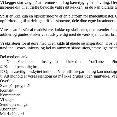
Vi lægger stor vægt på at fremme sund og bæredygtig madlavning. Derfo
inspirere dig til at træffe bevidste valg i dit køkken, så du kan bidrag
Spisr er ikke kun en opskriftside; vi er en platform for madentusiaster.
opfordrer dig til at deltage i diskussionerne, dele dine egne kreationer
Vores team består af madelskere, kokke og skribenter, der brænder for a
artikler og guides ønsker vi at udstyre dig med de værktøjer, du har bru
Vi eksisterer for at gøre mad til en kilde til glæde og inspiration. Hos 
træd ind i vores univers, og lad os sammen skabe uforglemmelige mado
Del med omtanke
X
Facebook
Instagram
LinkedIn
YouTube
Pin
© Kun til personlig brug.
© Ophavsretligt beskyttet indhold. Vi er affiliatepartner og kan modtag
© Alt indhold er vores ejendom og må ikke bruges uden samtykke. Vi mod
Overblik
Svar på spørgsmål
Kontakt
Kommentar
Vi søger
Send oplysninger
Abonnent
Mit dashboard