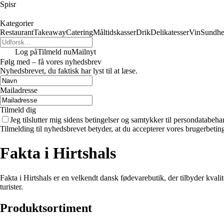
Spisr
Kategorier
Restaurant
Takeaway
Catering
Måltidskasser
Drik
Delikatesser
Vin
Sundh
Log på
Tilmeld nu
Mailnyt
Følg med – få vores nyhedsbrev
Nyhedsbrevet, du faktisk har lyst til at læse.
Mailadresse
Tilmeld dig
Jeg tilslutter mig sidens betingelser og samtykker til persondatabeha
Tilmelding til nyhedsbrevet betyder, at du accepterer vores brugerbeti
Fakta i Hirtshals
Fakta i Hirtshals er en velkendt dansk fødevarebutik, der tilbyder kvali
turister.
Produktsortiment