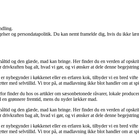
ndling.
ngelser og persondatapolitik. Du kan nemt framelde dig, hvis du ikke læ
åltid og den glæde, mad kan bringe. Her finder du en verden af opskrift
r drivkraften bag alt, hvad vi gør, og vi ønsker at dele denne begejstrin
r nybegynder i køkkenet eller en erfaren kok, tilbyder vi en bred vifte a
ter med selvtillid. Vi tror på, at madlavning ikke blot handler om at s
r finder du hos os artikler om sæsonbetonede råvarer, lokale producent
e til en grønnere fremtid, mens du nyder lækker mad.
åltid og den glæde, mad kan bringe. Her finder du en verden af opskrift
r drivkraften bag alt, hvad vi gør, og vi ønsker at dele denne begejstrin
r nybegynder i køkkenet eller en erfaren kok, tilbyder vi en bred vifte a
ter med selvtillid. Vi tror på, at madlavning ikke blot handler om at s