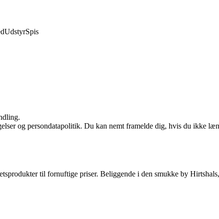
ed
Udstyr
Spis
ndling.
ngelser og persondatapolitik. Du kan nemt framelde dig, hvis du ikke læ
tetsprodukter til fornuftige priser. Beliggende i den smukke by Hirtshal