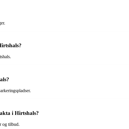
er.
irtshals?
shals.
als?
parkeringspladser.
kta i Hirtshals?
 og tilbud.