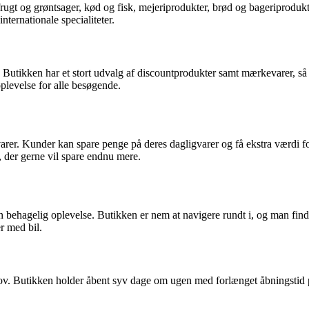
sk frugt og grøntsager, kød og fisk, mejeriprodukter, brød og bageriprod
ternationale specialiteter.
iser. Butikken har et stort udvalg af discountprodukter samt mærkevarer,
plevelse for alle besøgende.
arer. Kunder kan spare penge på deres dagligvarer og få ekstra værdi fo
, der gerne vil spare endnu mere.
n behagelig oplevelse. Butikken er nem at navigere rundt i, og man finde
r med bil.
 behov. Butikken holder åbent syv dage om ugen med forlænget åbningstid