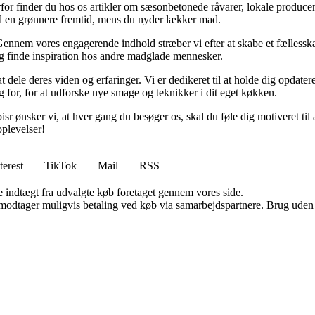
r finder du hos os artikler om sæsonbetonede råvarer, lokale producent
e til en grønnere fremtid, mens du nyder lækker mad.
 Gennem vores engagerende indhold stræber vi efter at skabe et fællesska
 og finde inspiration hos andre madglade mennesker.
t dele deres viden og erfaringer. Vi er dedikeret til at holde dig opda
g for, for at udforske nye smage og teknikker i dit eget køkken.
Spisr ønsker vi, at hver gang du besøger os, skal du føle dig motiveret ti
plevelser!
terest
TikTok
Mail
RSS
e indtægt fra udvalgte køb foretaget gennem vores side.
tager muligvis betaling ved køb via samarbejdspartnere. Brug uden till