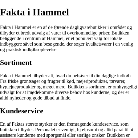
Fakta i Hammel
Fakta i Hammel er en af de førende dagligvarebutikker i området og
tilbyder et bredt udvalg af varer til overkommelige priser. Butikken,
beliggende i centrum af Hammel, er et populært valg for lokale
indbyggere såvel som besøgende, der søger kvalitetsvarer i en venlig
og praktisk indkøbsoplevelse.
Sortiment
Fakta i Hammel tilbyder alt, hvad du behøver til din daglige indkøb.
Fra friske grøntsager og frugter til kød, mejeriprodukter, tørvarer,
hygiejneprodukter og meget mere. Butikkens sortiment er omhyggeligt
udvalgt for at imødekomme diverse behov hos kunderne, og der er
altid nyheder og gode tilbud at finde.
Kundeservice
En af Faktas største styrker er den fremragende kundeservice, som
butikken tilbyder. Personalet er venligt, hjælpsomt og altid parat til at
assistere kunderne med spørgsmål eller særlige ønsker. Butikken er