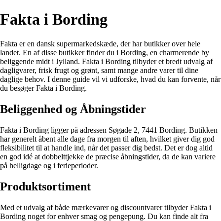
Fakta i Bording
Fakta er en dansk supermarkedskæde, der har butikker over hele
landet. En af disse butikker finder du i Bording, en charmerende by
beliggende midt i Jylland. Fakta i Bording tilbyder et bredt udvalg af
dagligvarer, frisk frugt og grønt, samt mange andre varer til dine
daglige behov. I denne guide vil vi udforske, hvad du kan forvente, når
du besøger Fakta i Bording.
Beliggenhed og Åbningstider
Fakta i Bording ligger på adressen Søgade 2, 7441 Bording. Butikken
har generelt åbent alle dage fra morgen til aften, hvilket giver dig god
fleksibilitet til at handle ind, når det passer dig bedst. Det er dog altid
en god idé at dobbelttjekke de præcise åbningstider, da de kan variere
på helligdage og i ferieperioder.
Produktsortiment
Med et udvalg af både mærkevarer og discountvarer tilbyder Fakta i
Bording noget for enhver smag og pengepung. Du kan finde alt fra