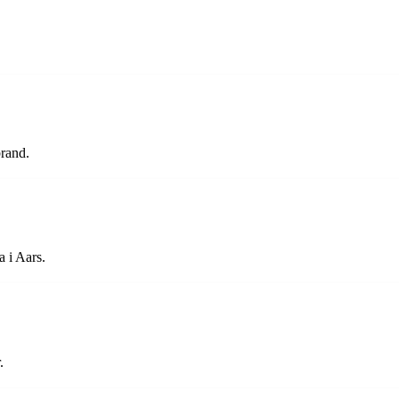
brand.
a i Aars.
.