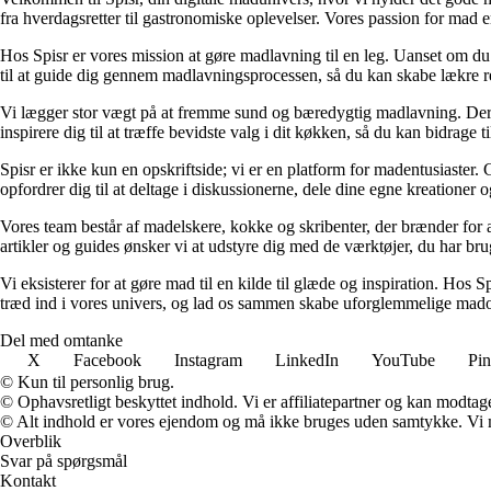
fra hverdagsretter til gastronomiske oplevelser. Vores passion for mad e
Hos Spisr er vores mission at gøre madlavning til en leg. Uanset om du e
til at guide dig gennem madlavningsprocessen, så du kan skabe lækre ret
Vi lægger stor vægt på at fremme sund og bæredygtig madlavning. Derfo
inspirere dig til at træffe bevidste valg i dit køkken, så du kan bidrag
Spisr er ikke kun en opskriftside; vi er en platform for madentusiaster.
opfordrer dig til at deltage i diskussionerne, dele dine egne kreationer
Vores team består af madelskere, kokke og skribenter, der brænder for a
artikler og guides ønsker vi at udstyre dig med de værktøjer, du har bru
Vi eksisterer for at gøre mad til en kilde til glæde og inspiration. Hos 
træd ind i vores univers, og lad os sammen skabe uforglemmelige mado
Del med omtanke
X
Facebook
Instagram
LinkedIn
YouTube
Pin
© Kun til personlig brug.
© Ophavsretligt beskyttet indhold. Vi er affiliatepartner og kan modtag
© Alt indhold er vores ejendom og må ikke bruges uden samtykke. Vi mod
Overblik
Svar på spørgsmål
Kontakt