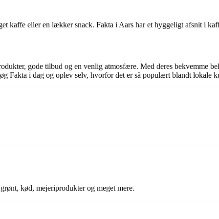
et kaffe eller en lækker snack. Fakta i Aars har et hyggeligt afsnit i k
tetsprodukter, gode tilbud og en venlig atmosfære. Med deres bekvemme 
øg Fakta i dag og oplev selv, hvorfor det er så populært blandt lokale k
og grønt, kød, mejeriprodukter og meget mere.