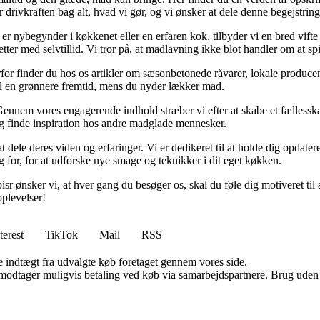
r drivkraften bag alt, hvad vi gør, og vi ønsker at dele denne begejstrin
r nybegynder i køkkenet eller en erfaren kok, tilbyder vi en bred vifte a
ter med selvtillid. Vi tror på, at madlavning ikke blot handler om at s
r finder du hos os artikler om sæsonbetonede råvarer, lokale producent
e til en grønnere fremtid, mens du nyder lækker mad.
 Gennem vores engagerende indhold stræber vi efter at skabe et fællesska
 og finde inspiration hos andre madglade mennesker.
t dele deres viden og erfaringer. Vi er dedikeret til at holde dig opda
g for, for at udforske nye smage og teknikker i dit eget køkken.
Spisr ønsker vi, at hver gang du besøger os, skal du føle dig motiveret ti
plevelser!
terest
TikTok
Mail
RSS
e indtægt fra udvalgte køb foretaget gennem vores side.
tager muligvis betaling ved køb via samarbejdspartnere. Brug uden till