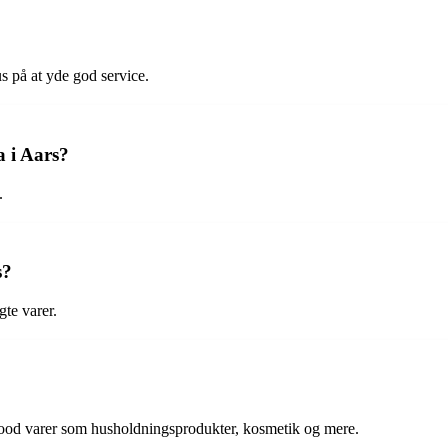
 på at yde god service.
a i Aars?
.
s?
gte varer.
-food varer som husholdningsprodukter, kosmetik og mere.