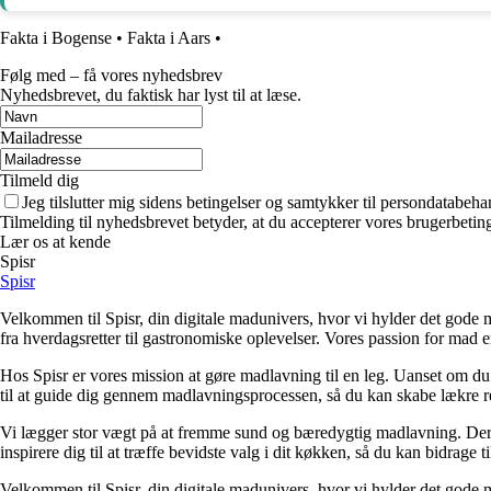
Fakta i Bogense
•
Fakta i Aars
•
Følg med – få vores nyhedsbrev
Nyhedsbrevet, du faktisk har lyst til at læse.
Mailadresse
Tilmeld dig
Jeg tilslutter mig sidens betingelser og samtykker til persondatabeha
Tilmelding til nyhedsbrevet betyder, at du accepterer vores brugerbeti
Lær os at kende
Spisr
Spisr
Velkommen til Spisr, din digitale madunivers, hvor vi hylder det gode m
fra hverdagsretter til gastronomiske oplevelser. Vores passion for mad e
Hos Spisr er vores mission at gøre madlavning til en leg. Uanset om du e
til at guide dig gennem madlavningsprocessen, så du kan skabe lækre ret
Vi lægger stor vægt på at fremme sund og bæredygtig madlavning. Derfo
inspirere dig til at træffe bevidste valg i dit køkken, så du kan bidrag
Velkommen til Spisr, din digitale madunivers, hvor vi hylder det gode m