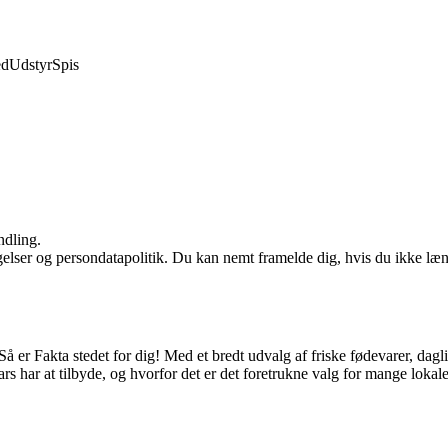
ed
Udstyr
Spis
ndling.
ngelser og persondatapolitik. Du kan nemt framelde dig, hvis du ikke læ
å er Fakta stedet for dig! Med et bredt udvalg af friske fødevarer, dag
rs har at tilbyde, og hvorfor det er det foretrukne valg for mange lokal