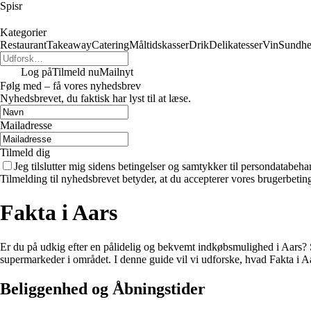
Spisr
Kategorier
Restaurant
Takeaway
Catering
Måltidskasser
Drik
Delikatesser
Vin
Sundh
Log på
Tilmeld nu
Mailnyt
Følg med – få vores nyhedsbrev
Nyhedsbrevet, du faktisk har lyst til at læse.
Mailadresse
Tilmeld dig
Jeg tilslutter mig sidens betingelser og samtykker til persondatabeha
Tilmelding til nyhedsbrevet betyder, at du accepterer vores brugerbeti
Fakta i Aars
Er du på udkig efter en pålidelig og bekvemt indkøbsmulighed i Aars? S
supermarkeder i området. I denne guide vil vi udforske, hvad Fakta i Aa
Beliggenhed og Åbningstider