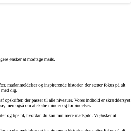
ngere ønsker at modtage mails.
er, madanmeldelser og inspirerende historier, der sætter fokus på alt
g med dig.
f opskrifter, der passer til alle niveauer. Vores indhold er skræddersyet
pise, men også om at skabe minder og forbindelser.
er og tips til, hvordan du kan minimere madspild. Vi ønsker at
er, madanmeldelser og inspirerende historier, der sætter fokus på alt