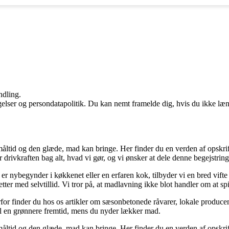
ndling.
ngelser og persondatapolitik. Du kan nemt framelde dig, hvis du ikke læ
åltid og den glæde, mad kan bringe. Her finder du en verden af opskrift
r drivkraften bag alt, hvad vi gør, og vi ønsker at dele denne begejstrin
r nybegynder i køkkenet eller en erfaren kok, tilbyder vi en bred vifte a
ter med selvtillid. Vi tror på, at madlavning ikke blot handler om at s
r finder du hos os artikler om sæsonbetonede råvarer, lokale producent
e til en grønnere fremtid, mens du nyder lækker mad.
åltid og den glæde, mad kan bringe. Her finder du en verden af opskrift